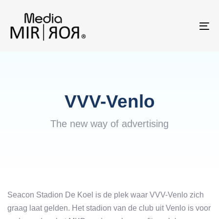
Skip
Skip
links
to
To
primary
na
navigation
Skip
to
content
VVV-Venlo
The new way of advertising
Seacon Stadion De Koel is de plek waar VVV-Venlo zich
graag laat gelden. Het stadion van de club uit Venlo is voor