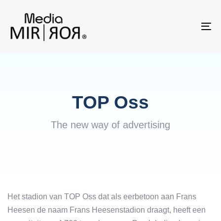
Skip
Skip
links
to
To
primary
na
navigation
Skip
to
content
TOP Oss
The new way of advertising
Het stadion van TOP Oss dat als eerbetoon aan Frans
Heesen de naam Frans Heesenstadion draagt, heeft een