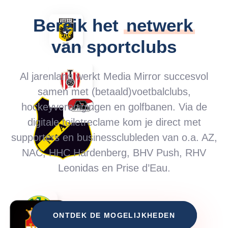
Bereik het
netwerk
van sportclubs
Al jarenlang werkt Media Mirror succesvol
samen met (betaald)voetbalclubs,
hockeyverenigingen en golfbanen. Via de
digitale toiletreclame kom je direct met
supporters en businessclubleden van o.a. AZ,
NAC, HHC Hardenberg, BHV Push, RHV
Leonidas en Prise d’Eau.
ONTDEK DE MOGELIJKHEDEN