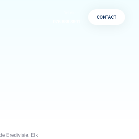
Bel direct:
CONTACT
076 889 3901
de Eredivisie. Elk