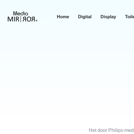
Skip
Skip
links
to
Home
Digital
Display
Toil
primary
navigation
Skip
to
content
Het door Philips-mede