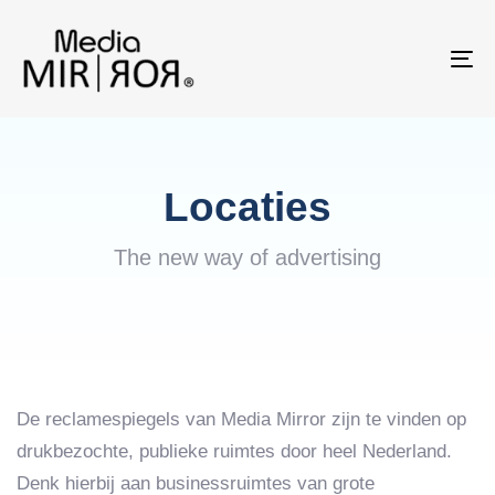
Skip
Skip
links
to
To
primary
na
navigation
Skip
to
content
Locaties
The new way of advertising
De reclamespiegels van Media Mirror zijn te vinden op
drukbezochte, publieke ruimtes door heel Nederland.
Denk hierbij aan businessruimtes van grote