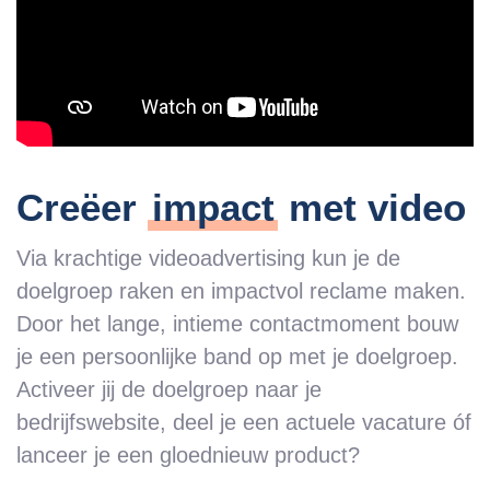
Creëer
impact
met video
Via krachtige videoadvertising kun je de
doelgroep raken en impactvol reclame maken.
Door het lange, intieme contactmoment bouw
je een persoonlijke band op met je doelgroep.
Activeer jij de doelgroep naar je
bedrijfswebsite, deel je een actuele vacature óf
lanceer je een gloednieuw product?