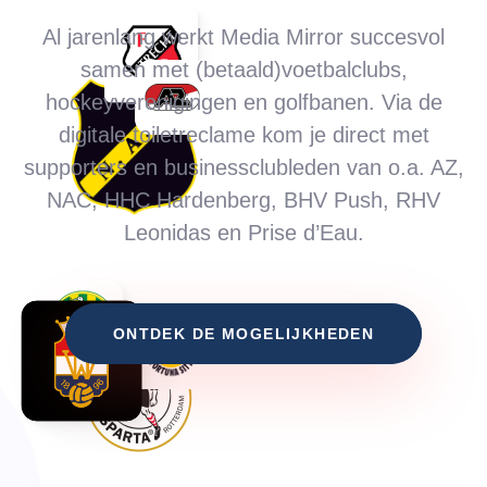
Al jarenlang werkt Media Mirror succesvol
samen met (betaald)voetbalclubs,
hockeyverenigingen en golfbanen. Via de
digitale toiletreclame kom je direct met
supporters en businessclubleden van o.a. AZ,
NAC, HHC Hardenberg, BHV Push, RHV
Leonidas en Prise d’Eau.
O
N
T
D
E
K
D
E
M
O
G
E
L
I
J
K
H
E
D
E
N